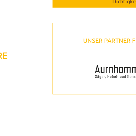
Dichtigke
UNSER PARTNER F
RE