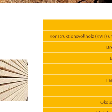
Konstruktionsvollholz (KVH) 
Br
B
Fa
Ökol