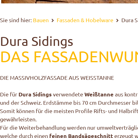
Sie sind hier:
Bauen
Fassaden & Hobelware
Dura S
Dura Sidings
DAS FASSADENWU
DIE MASSIVHOLZFASSADE AUS WEISSTANNE
Dura Sidings
Weißtanne
Die für
verwendete
aus kontr
und der Schweiz. Erdstämme bis 70 cm Durchmesser bild
Somit können für die meisten Profile Rifts- und Halbri
gewährleisten.
Für die Weiterbehandlung werden nur umweltverträgl
feinen Bandsägeschnitt
welche durch einen
erzeugt w