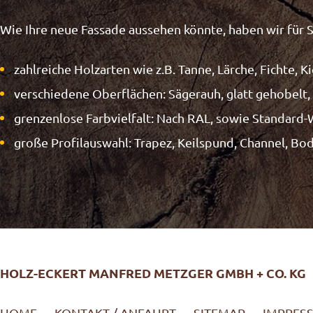
Wie Ihre neue Fassade aussehen könnte, haben wir für S
zahlreiche Holzarten wie z.B. Tanne, Lärche, Fichte, 
verschiedene Oberflächen: Sägerauh, glatt gehobelt, 
grenzenlose Farbvielfalt: Nach RAL, sowie Standard
große Profilauswahl: Trapez, Keilspund, Channel, B
HOLZ-ECKERT MANFRED METZGER GMBH + CO. KG
HOME
KONTAKT / ANFAHRT
SITEMAP
IMPRES