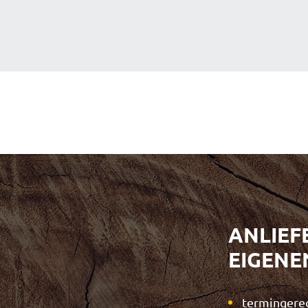
ANLIEF
EIGENE
termingerec