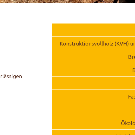
Konstruktionsvollholz (KVH) 
Br
B
rlässigen
Fa
Ökol