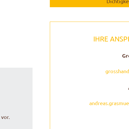
Dichtigke
IHRE ANS
Gr
grosshand
andreas.grasmuec
 vor.